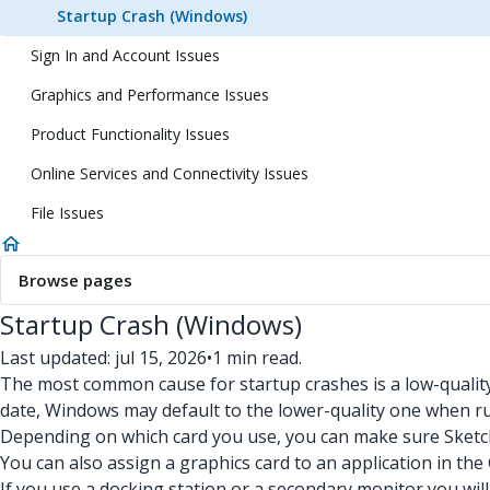
Startup Crash (Windows)
Sign In and Account Issues
Graphics and Performance Issues
Product Functionality Issues
Online Services and Connectivity Issues
File Issues
Browse pages
Startup Crash (Windows)
Last updated: jul 15, 2026
•
1 min read.
The most common cause for startup crashes is a low-quality g
date, Windows may default to the lower-quality one when ru
Depending on which card you use, you can make sure SketchU
You can also assign a graphics card to an application in the
If you use a docking station or a secondary monitor you wil