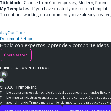
Titleblock -
Choose from Contemporary, Modern, Rounded, Si
My Templates -
If you have created your custom templates
To continue working on a document you've already created,
‹
LayOut Tools
Document Setup
›
Habla con expertos, aprende y comparte ideas
Únete al foro
CONECTA CON NOSOTROS
© 2026, Trimble Inc.
Trimble es una empresa de tecnología global que conecta los mundos físico y d
Trimble impulsa industrias esenciales, como la de la construcción, la geoespacia
o mapear el mundo, Trimble marca tendencia impulsando la productividad y e
Términos y condiciones legales
Términos de uso del siti