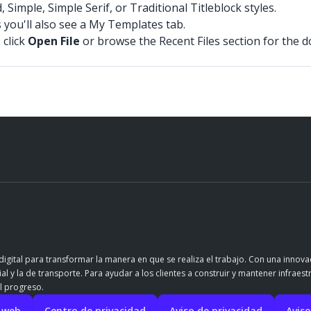
mple, Simple Serif, or Traditional Titleblock styles.
 you'll also see a My Templates tab.
 click
Open File
or browse the Recent Files section for the 
igital para transformar la manera en que se realiza el trabajo. Con una innov
l y la de transporte. Para ayudar a los clientes a construir y mantener infraest
l progreso.
o web
Centro de privacidad
Aviso de privacidad
Aviso