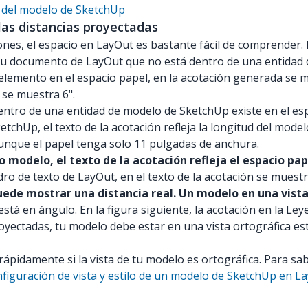
as del modelo de SketchUp
las distancias proyectadas
nes, el espacio en LayOut es bastante fácil de comprender. E
u documento de LayOut que no está dentro de una entidad de
elemento en el espacio papel, en la acotación generada se m
 se muestra 6".
ntro de una entidad de modelo de SketchUp existe en el espa
chUp, el texto de la acotación refleja la longitud del model
 aunque el papel tenga solo 11 pulgadas de anchura.
 modelo, el texto de la acotación refleja el espacio pap
 de texto de LayOut, en el texto de la acotación se muestra 
uede mostrar una distancia real. Un modelo en una vist
a está en ángulo. En la figura siguiente, la acotación en la 
oyectadas, tu modelo debe estar en una vista ortográfica es
ápidamente si la vista de tu modelo es ortográfica. Para sab
nfiguración de vista y estilo de un modelo de SketchUp en L