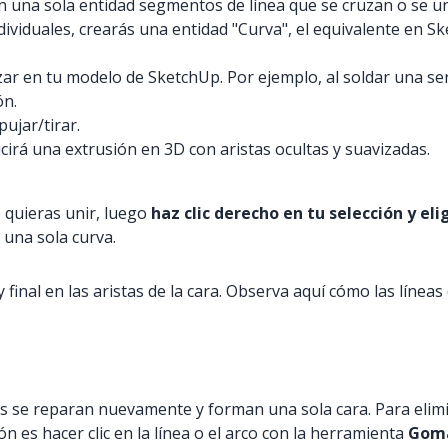
en una sola entidad segmentos de línea que se cruzan o se 
dividuales, crearás una entidad "Curva", el equivalente en Sk
zar en tu modelo de SketchUp. Por ejemplo, al soldar una se
ón.
ujar/tirar.
rá una extrusión en 3D con aristas ocultas y suavizadas.
e quieras unir, luego
haz clic derecho en tu selección y eli
 una sola curva.
l y final en las aristas de la cara. Observa aquí cómo las lí
caras se reparan nuevamente y forman una sola cara. Para elim
 es hacer clic en la línea o el arco con la herramienta
Goma