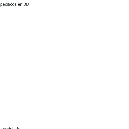
specíficos en 3D
e modelado