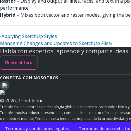
Raster
– Display and output all lines, faces, and text in a 
performance.
Hybrid
– Mixes both vector and raster modes, giving the be
‹
Applying SketchUp Styles
Managing Changes and Updates to SketchUp Files
›
Habla con expertos, aprende y comparte ideas
Únete al foro
CONECTA CON NOSOTROS
© 2026, Trimble Inc.
Trimble es una empresa de tecnología global que conecta los mundos físico y d
Trimble impulsa industrias esenciales, como la de la construcción, la geoespacia
o mapear el mundo, Trimble marca tendencia impulsando la productividad y e
Términos y condiciones legales
Términos de uso del siti