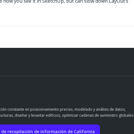
like how you see it in SketchUp, but can slow down LayOut’s
ación constante en posicionamiento preciso, modelado y análisis de datos,
ructuras, diseñar y levantar edificios, optimizar cadenas de suministro globales
 de recopilación de información de California