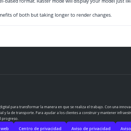
pixel-based format. Raster mode will display your model just 
nefits of both but taking longer to render changes.
igital para transformar la manera en que se realiza el trabajo. Con una innov
l y la de transporte. Para ayudar a los clientes a construir y mantener infraest
l progreso.
o web
Centro de privacidad
Aviso de privacidad
Aviso