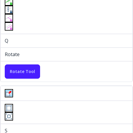
Q
Rotate
Rotate Tool
S