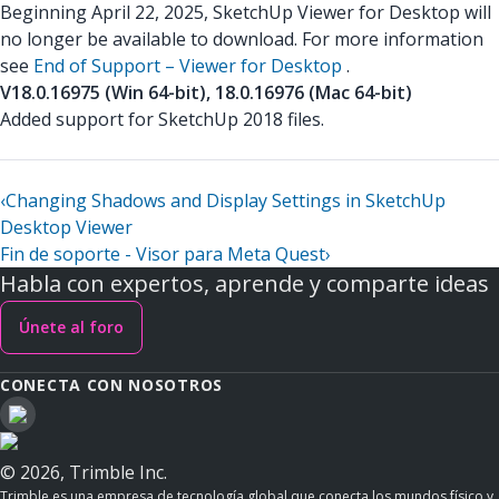
Beginning April 22, 2025, SketchUp Viewer for Desktop will
no longer be available to download. For more information
see
End of Support – Viewer for Desktop
.
V18.0.16975 (Win 64-bit), 18.0.16976 (Mac 64-bit)
Added support for SketchUp 2018 files.
‹
Changing Shadows and Display Settings in SketchUp
Desktop Viewer
Fin de soporte - Visor para Meta Quest
›
Habla con expertos, aprende y comparte ideas
Únete al foro
CONECTA CON NOSOTROS
© 2026, Trimble Inc.
Trimble es una empresa de tecnología global que conecta los mundos físico y