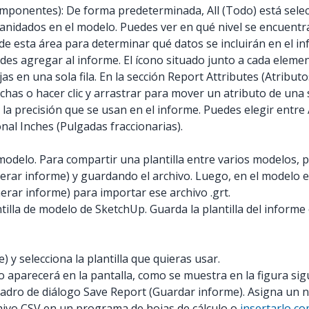
mponentes): De forma predeterminada, All (Todo) está selecc
idados en el modelo. Puedes ver en qué nivel se encuentra
de esta área para determinar qué datos se incluirán en el 
des agregar al informe. El ícono situado junto a cada elemen
as en una sola fila. En la sección Report Attributes (Atribut
echas o hacer clic y arrastrar para mover un atributo de una 
 la precisión que se usan en el informe. Puedes elegir entre 
onal Inches (Pulgadas fraccionarias).
odelo. Para compartir una plantilla entre varios modelos, pu
ar informe) y guardando el archivo. Luego, en el modelo en el
rar informe) para importar ese archivo .grt.
tilla de modelo de SketchUp. Guarda la plantilla del inform
 y selecciona la plantilla que quieras usar.
o aparecerá en la pantalla, como se muestra en la figura sig
uadro de diálogo Save Report (Guardar informe). Asigna un n
chivo CSV en un programa de hojas de cálculo o
insertarlo c