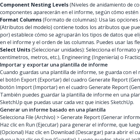
Component Nesting Levels
(Niveles de anidamiento de co
componentes aparecerán en el informe, según cómo estén an
Format Columns
(Formato de columnas): Usa las opciones 
(Atributos del modelo) contiene todos los atributos que pue
por) establece cómo se agruparán los tipos de datos que elij
en el informe y el orden de las columnas. Puedes usar las fl
Select Units
(Seleccionar unidades): Selecciona el formato y
centímetros, metros, etc.), Engineering (Ingeniería) o Fracti
Importar y exportar una plantilla de informe
Cuando guardas una plantilla de informe, se guarda con el m
el botón Export (Exportar) del cuadro Generate Report (Gener
botón Import (Importar) en el cuadro Generate Report (Gene
También puedes guardar la plantilla de informe en una plan
SketchUp que puedas usar cada vez que inicies SketchUp.
Generar un informe basado en una plantilla
Selecciona File (Archivo) > Generate Report (Generar informe)
Haz clic en Run (Ejecutar) para generar el informe, que lueg
(Opcional) Haz clic en Download (Descargar) para abrir el c
duro y haz clic en Save (Guardar). Luego puedes abrir el ar