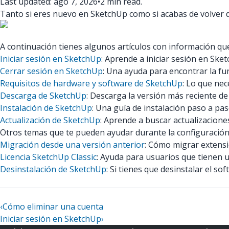
Last updated: ago 7, 2026
•
2 min read.
Tanto si eres nuevo en SketchUp como si acabas de volver
A continuación tienes algunos artículos con información q
Iniciar sesión en SketchUp
: Aprende a iniciar sesión en Ske
Cerrar sesión en SketchUp
: Una ayuda para encontrar la fu
Requisitos de hardware y software de SketchUp
: Lo que nec
Descarga de SketchUp
: Descarga la versión más reciente d
Instalación de SketchUp
: Una guía de instalación paso a p
Actualización de SketchUp
: Aprende a buscar actualizacione
Otros temas que te pueden ayudar durante la configuración
Migración desde una versión anterior
: Cómo migrar extens
Licencia SketchUp Classic
: Ayuda para usuarios que tienen un
Desinstalación de SketchUp
: Si tienes que desinstalar el 
‹
Cómo eliminar una cuenta
Iniciar sesión en SketchUp
›