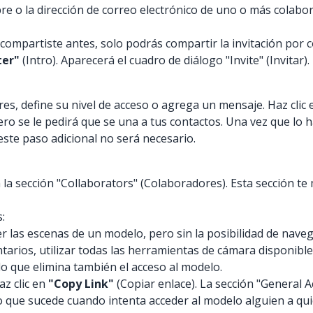
re o la dirección de correo electrónico de uno o más colabo
ompartiste antes, solo podrás compartir la invitación por c
ter"
(Intro). Aparecerá el cuadro de diálogo "Invite" (Invitar).
dores, define su nivel de acceso o agrega un mensaje. Haz clic
ro se le pedirá que se una a tus contactos. Una vez que lo 
ste paso adicional no será necesario.
a sección "Collaborators" (Colaboradores). Esta sección te m
:
er las escenas de un modelo, pero sin la posibilidad de nave
rios, utilizar todas las herramientas de cámara disponibles
lo que elimina también el acceso al modelo.
az clic en
"Copy Link"
(Copiar enlace). La sección "General A
lo que sucede cuando intenta acceder al modelo alguien a qu