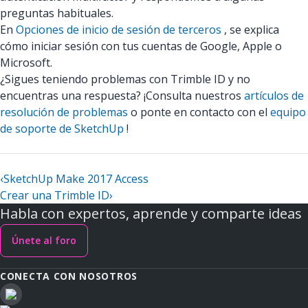
preguntas habituales.
En
Opciones de inicio de sesión de terceros
, se explica
cómo iniciar sesión con tus cuentas de Google, Apple o
Microsoft.
¿Sigues teniendo problemas con Trimble ID y no
encuentras una respuesta? ¡Consulta nuestros
artículos de
resolución de problemas
o ponte en contacto con el
equipo
de soporte de SketchUp
!
‹
SketchUp Make 2017 Access
Crear una Trimble ID
›
Habla con expertos, aprende y comparte ideas
Únete al foro
CONECTA CON NOSOTROS