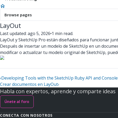
Browse pages
LayOut
Last updated: ago 5, 2026
•
1 min read.
LayOut y SketchUp Pro están diseñados para funcionar junt
Después de insertar un modelo de SketchUp en un documento
modificar o actualizar tu modelo original de SketchUp, pued
‹
Developing Tools with the SketchUp Ruby API and Console
Crear documentos en LayOut
›
Habla con expertos, aprende y comparte ideas
Únete al foro
CONECTA CON NOSOTROS