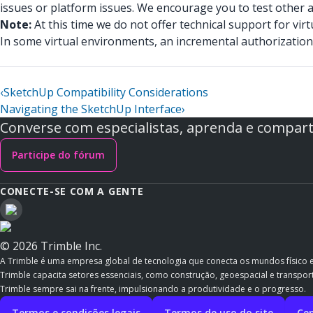
issues or platform issues. We encourage you to test other ap
Note:
At this time we do not offer technical support for vir
In some virtual environments, an incremental authorization 
‹
SketchUp Compatibility Considerations
Navigating the SketchUp Interface
›
Converse com especialistas, aprenda e comparti
Participe do fórum
CONECTE-SE COM A GENTE
© 2026 Trimble Inc.
A Trimble é uma empresa global de tecnologia que conecta os mundos físico 
Trimble capacita setores essenciais, como construção, geoespacial e transporte
Trimble sempre sai na frente, impulsionando a produtividade e o progresso.
Termos e condições legais
Termos de uso do site
Cen