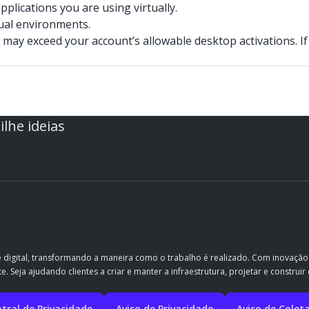
plications you are using virtually.
tual environments.
may exceed your account’s allowable desktop activations. If
lhe ideias
e digital, transformando a maneira como o trabalho é realizado. Com inovaçã
. Seja ajudando clientes a criar e manter a infraestrutura, projetar e constru
tral de Privacidade
Aviso de Privacidade
Aviso de Colet