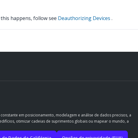
 this happens, follow see
Deauthorizing Devices
.
o constante em posicionamento, modelagem e análise de dados precisos, a
ir edifícios, otimizar cadeias de suprimentos globais ou mapear o mundo, a
a de Dados da Califórnia
Opções de privacidade (EUA)