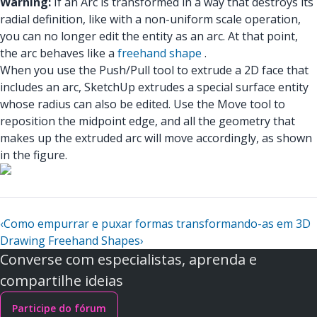
Warning:
If an Arc is transformed in a way that destroys its
radial definition, like with a non-uniform scale operation,
you can no longer edit the entity as an arc. At that point,
the arc behaves like a
freehand shape
.
When you use the Push/Pull tool to extrude a 2D face that
includes an arc, SketchUp extrudes a special surface entity
whose radius can also be edited. Use the Move tool to
reposition the midpoint edge, and all the geometry that
makes up the extruded arc will move accordingly, as shown
in the figure.
‹
Como empurrar e puxar formas transformando-as em 3D
Drawing Freehand Shapes
›
Converse com especialistas, aprenda e
compartilhe ideias
Participe do fórum