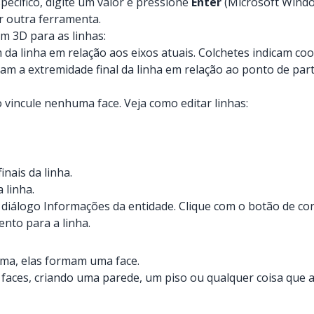
ecífico, digite um valor e pressione
Enter
(Microsoft Wind
r outra ferramenta.
m 3D para as linhas:
m da linha em relação aos eixos atuais. Colchetes indicam co
cam a extremidade final da linha em relação ao ponto de part
 vincule nenhuma face. Veja como editar linhas:
nais da linha.
 linha.
iálogo Informações da entidade. Clique com o botão de cont
nto para a linha.
ma, elas formam uma face.
aces, criando uma parede, um piso ou qualquer coisa que a