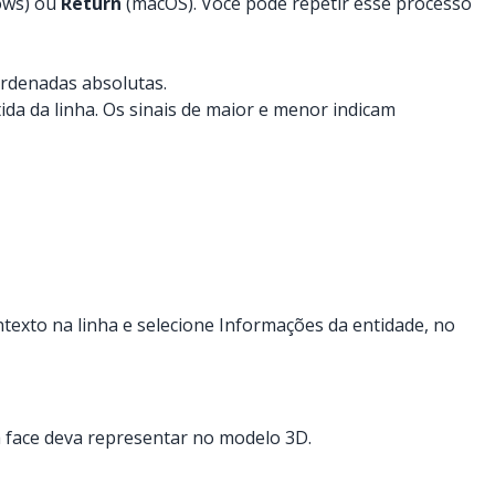
ows) ou
Return
(macOS). Você pode repetir esse processo
ordenadas absolutas.
ida da linha. Os sinais de maior e menor indicam
exto na linha e selecione Informações da entidade, no
 face deva representar no modelo 3D.