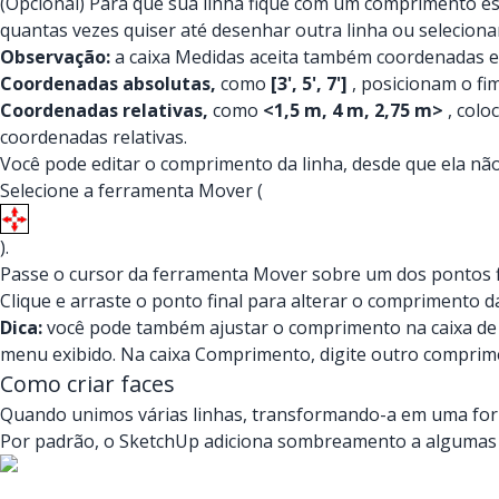
(Opcional) Para que sua linha fique com um comprimento esp
quantas vezes quiser até desenhar outra linha ou seleciona
Observação:
a caixa Medidas aceita também coordenadas e
Coordenadas absolutas,
como
[3', 5', 7']
, posicionam o fi
Coordenadas relativas,
como
<1,5 m, 4 m, 2,75 m>
, colo
coordenadas relativas.
Você pode editar o comprimento da linha, desde que ela não
Selecione a ferramenta Mover (
).
Passe o cursor da ferramenta Mover sobre um dos pontos fi
Clique e arraste o ponto final para alterar o comprimento da
Dica:
você pode também ajustar o comprimento na caixa de d
menu exibido. Na caixa Comprimento, digite outro comprime
Como criar faces
Quando unimos várias linhas, transformando-a em uma for
Por padrão, o SketchUp adiciona sombreamento a algumas f