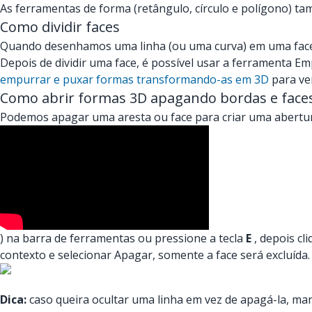
As ferramentas de forma (retângulo, círculo e polígono) t
Como dividir faces
Quando desenhamos uma linha (ou uma curva) em uma face qu
Depois de dividir uma face, é possível usar a ferramenta 
empurrar e puxar formas transformando-as em 3D
para ve
Como abrir formas 3D apagando bordas e face
Podemos apagar uma aresta ou face para criar uma abertur
) na barra de ferramentas ou pressione a tecla
E
, depois cl
contexto e selecionar Apagar, somente a face será excluída.
Dica:
caso queira ocultar uma linha em vez de apagá-la, man