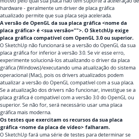
motivo pelo qual sua placa não tem suporte a aceleração de
hardware - geralmente um driver de placa gráfica
atualizado permite que sua placa seja acelerada.
A versão de OpenGL da sua placa gráfica <nome da
placa gráfica> é <sua versão="">. O SketchUp exige
placa gráfica compatível com OpenGL 3.0 ou superior.
O SketchUp não funcionará se a versão do OpenGL da sua
placa gráfica for inferior à versão 3.0. Se vir esse erro,
experimente solucioná-los atualizando o driver da placa
gráfica (Windows)/executando uma atualização do sistema
operacional (Mac), pois os drivers atualizados podem
atualizar a versão do OpenGL compatível com a sua placa.
Se a atualização dos drivers não funcionar, investigue se a
placa gráfica é compatível com a versão 3.0 do OpenGL ou
superior. Se não for, será necessário usar uma placa
gráfica mais moderna.
Os testes que exercitam os recursos da sua placa
gráfica <nome da placa de vídeo> falharam.
O SketchUp fará uma série de testes para determinar se