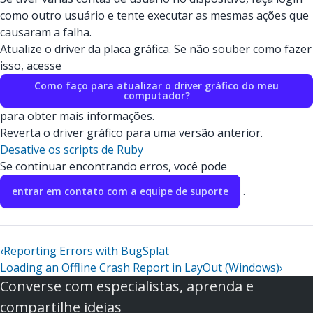
como outro usuário e tente executar as mesmas ações que
causaram a falha.
Atualize o driver da placa gráfica. Se não souber como fazer
isso, acesse
Como faço para atualizar o driver gráfico do meu
computador?
para obter mais informações.
Reverta o driver gráfico para uma versão anterior.
Desative os scripts de Ruby
Se continuar encontrando erros, você pode
.
entrar em contato com a equipe de suporte
‹
Reporting Errors with BugSplat
Loading an Offline Crash Report in LayOut (Windows)
›
Converse com especialistas, aprenda e
compartilhe ideias