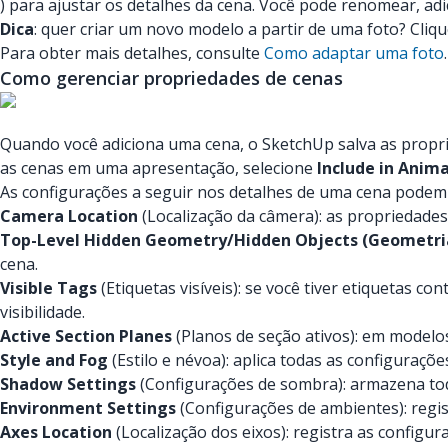
) para ajustar os detalhes da cena. Você pode renomear, adi
Dica
: quer criar um novo modelo a partir de uma foto? Cli
Para obter mais detalhes, consulte
Como adaptar uma foto
.
Como gerenciar propriedades de cenas
Quando você adiciona uma cena, o SketchUp salva as propri
as cenas em uma apresentação, selecione
Include in Anim
As configurações a seguir nos detalhes de uma cena podem 
Camera Location
(Localização da câmera): as propriedades
Top-Level Hidden Geometry/Hidden Objects (Geometria 
cena.
Visible Tags
(Etiquetas visíveis): se você tiver etiquetas c
visibilidade.
Active Section Planes
(Planos de seção ativos): em modelos
Style and Fog
(Estilo e névoa): aplica todas as configuraçõe
Shadow Settings
(Configurações de sombra): armazena tod
Environment Settings
(Configurações de ambientes): regis
Axes Location
(Localização dos eixos): registra as configura