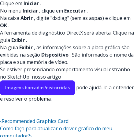
Clique em
Iniciar
.
No menu
Iniciar
, clique em
Executar
.
Na caixa
Abrir
, digite "dxdiag" (sem as aspas) e clique em
OK
.
A ferramenta de diagnóstico DirectX será aberta. Clique na
guia
Exibir
.
Na guia
Exibir
, as informações sobre a placa gráfica são
exibidas na seção
Dispositivo
. São informados o nome da
placa e sua memória de vídeo.
Se estiver presenciando comportamento visual estranho
no SketchUp, nosso artigo
pode ajudá-lo a entender
Imagens borradas/distorcidas
e resolver o problema.
‹
Recommended Graphics Card
Como faço para atualizar o driver gráfico do meu
computador?
›