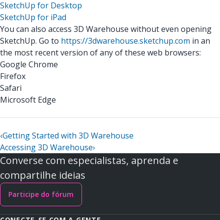
SketchUp for Desktop
SketchUp for iPad
You can also access 3D Warehouse without even opening
SketchUp. Go to
https://3dwarehouse.sketchup.com
in an
the most recent version of any of these web browsers:
Google Chrome
Firefox
Safari
Microsoft Edge
‹
Getting Started with 3D Warehouse
Accessing 3D Warehouse
›
Converse com especialistas, aprenda e
compartilhe ideias
Participe do fórum
CONECTE-SE COM A GENTE