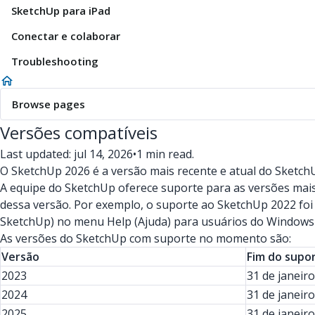
SketchUp para iPad
Conectar e colaborar
Troubleshooting
Browse pages
Versões compatíveis
Last updated: jul 14, 2026
•
1 min read.
O SketchUp 2026 é a versão mais recente e atual do Sketch
A equipe do SketchUp oferece suporte para as versões mais
dessa versão. Por exemplo, o suporte ao SketchUp 2022 foi
SketchUp) no menu Help (Ajuda) para usuários do Window
As versões do SketchUp com suporte no momento são:
Versão
Fim do supo
2023
31 de janeir
2024
31 de janeir
2025
31 de janeir