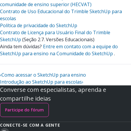
comunidade de ensino superior (HECVAT)
Contrato de Uso Educacional do Trimble SketchUp para
escolas
Política de privacidade do SketchUp
Contrato de Licença para Usuário Final do Trimble
SketchUp
(Seção 2.7. Versões Educacionais)
Ainda tem dúvidas?
Entre em contato com a equipe do
SketchUp para ensino na Comunidade do SketchUp
.
‹
Como acessar o SketchUp para ensino
Introdução ao SketchUp para escolas
›
Converse com especialistas, aprenda e
compartilhe ideias
Participe do fórum
CONECTE-SE COM A GENTE