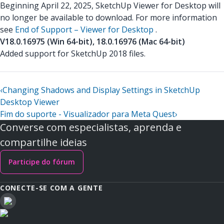
Beginning April 22, 2025, SketchUp Viewer for Desktop will
no longer be available to download. For more information
see
End of Support – Viewer for Desktop
.
V18.0.16975 (Win 64-bit), 18.0.16976 (Mac 64-bit)
Added support for SketchUp 2018 files.
‹
Changing Shadows and Display Settings in SketchUp
Desktop Viewer
Fim do suporte - Visualizador para Meta Quest
›
Converse com especialistas, aprenda e
compartilhe ideias
Participe do fórum
CONECTE-SE COM A GENTE