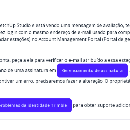
tchUp Studio e está vendo uma mensagem de avaliação, ten
 fez login com o mesmo endereço de e-mail usado para compr
ciar estações) no Account Management Portal (Portal de ge
nta, peça a ela para verificar o e-mail atribuído a essa est
plano de uma assinatura em
.
Gerenciamento de assinatura
ntiver um erro, precisaremos fazer a alteração. O propriet
para obter suporte adicion
problemas da identidade Trimble