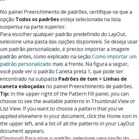
No painel Preenchimento de padrões, certifique-se que a
opção
Todos os padrões
esteja selecionada na lista
suspensa na parte superior.
Para escolher qualquer padrão predefinido do LayOut,
selecione uma pasta das opções disponíveis. Se deseja usar
um padrão personalizado, é preciso importar a imagem
padrão antes, como explicado na seção
Como importar um
padrão personalizado
mais a frente. Na figura a seguir,
você pode ver o padrão Caneta preta 1, que pode ser
encontrado na subpasta
Padrões de tom > Linhas de
caneta esboçadas
no painel Preenchimento de padrões.
Tip:
In the upper right of the Pattern Fill panel, you can
choose to see the available patterns in Thumbnail View or
List View. If you want to choose a pattern that you've
applied elsewhere in your document, click the Home icon in
the upper left, and a list of all the patterns in your LayOut
document appears.
(Opcional) Para girar o padrão, selecione uma opção do