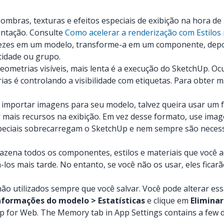
ombras, texturas e efeitos especiais de exibição na hora de
entação. Consulte
Como acelerar a renderização com Estilos
ezes em um modelo, transforme-a em um componente, depoi
tidade ou grupo.
ometrias visíveis, mais lenta é a execução do SketchUp. Oc
 é controlando a visibilidade com etiquetas. Para obter m
 importar imagens para seu modelo, talvez queira usar um f
 mais recursos na exibição. Em vez desse formato, use ima
speciais sobrecarregam o SketchUp e nem sempre são neces
zena todos os componentes, estilos e materiais que você 
sá-los mais tarde. No entanto, se você não os usar, eles fic
não utilizados sempre que você salvar. Você pode alterar es
Informações do modelo > Estatísticas
e clique em
Eliminar
chUp for Web. The Memory tab in App Settings contains a few