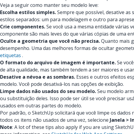
Veja a seguir como manter seu modelo leve:
Escolha estilos simples.
Sempre que possível, desative as s
estilos separados: um para modelagem e outro para apres
Crie componentes.
Se você usa a mesma entidade várias v
componente são mais leves do que várias cópias de uma en
Oculte a geometria que você não precisa.
Quanto mais ge
desempenho. Uma das melhores formas de ocultar geometrias
etiquetas
.
O formato do arquivo de imagem é importante.
Se você
de alta qualidade, mas também tendem a ser maiores e usar
Desative a névoa e as sombras.
Esses e outros efeitos e
modelo. Você pode desativá-los nas opções de exibição.
Limpe dados não usados do seu modelo.
Seu modelo arma
ou substituição deles. Isso pode ser útil se você precisar u
usados em outras partes do modelo.
Por padrão, o SketchUp solicitará que você limpe os dados 
todos os itens não usados de uma vez, selecione
Janela > 
Note
: A lot of these tips also apply if you are using Sket