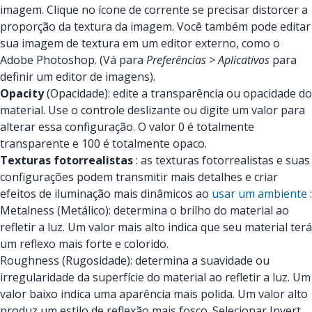
imagem. Clique no ícone de corrente se precisar distorcer a
proporção da textura da imagem. Você também pode editar
sua imagem de textura em um editor externo, como o
Adobe Photoshop. (Vá para
Preferências > Aplicativos
para
definir um editor de imagens).
Opacity
(Opacidade): edite a transparência ou opacidade do
material. Use o controle deslizante ou digite um valor para
alterar essa configuração. O valor 0 é totalmente
transparente e 100 é totalmente opaco.
Texturas fotorrealistas
: as texturas fotorrealistas e suas
configurações podem transmitir mais detalhes e criar
efeitos de iluminação mais dinâmicos ao
usar um ambiente
:
Metalness (Metálico): determina o brilho do material ao
refletir a luz. Um valor mais alto indica que seu material terá
um reflexo mais forte e colorido.
Roughness (Rugosidade): determina a suavidade ou
irregularidade da superfície do material ao refletir a luz. Um
valor baixo indica uma aparência mais polida. Um valor alto
produz um estilo de reflexão mais fosco. Selecionar Invert