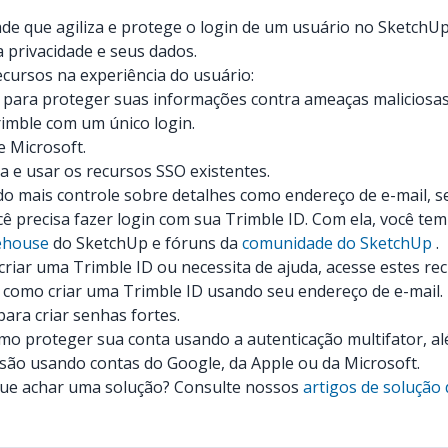
dade que agiliza e protege o login de um usuário no SketchUp
 privacidade e seus dados.
cursos na experiência do usuário:
a para proteger suas informações contra ameaças maliciosas
rimble com um único login.
e Microsoft.
 e usar os recursos SSO existentes.
do mais controle sobre detalhes como endereço de e-mail, s
cê precisa fazer login com sua Trimble ID. Com ela, você
ehouse
do SketchUp e fóruns da
comunidade do SketchUp
.
riar uma Trimble ID ou necessita de ajuda, acesse estes rec
e como criar uma Trimble ID usando seu endereço de e-mail.
para criar senhas fortes.
mo proteger sua conta usando a autenticação multifator, a
ssão usando contas do Google, da Apple ou da Microsoft.
gue achar uma solução? Consulte nossos
artigos de solução