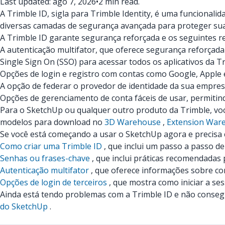
Last updated: ago 7, 2026
•
2 min read.
A Trimble ID, sigla para Trimble Identity, é uma funcionali
diversas camadas de segurança avançada para proteger sua
A Trimble ID garante segurança reforçada e os seguintes re
A autenticação multifator, que oferece segurança reforçad
Single Sign On (SSO) para acessar todos os aplicativos da T
Opções de login e registro com contas como Google, Apple 
A opção de federar o provedor de identidade da sua empresa
Opções de gerenciamento de conta fáceis de usar, permitin
Para o SketchUp ou qualquer outro produto da Trimble, vo
modelos para download no
3D Warehouse
,
Extension War
Se você está começando a usar o SketchUp agora e precisa c
Como criar uma Trimble ID
, que inclui um passo a passo d
Senhas ou frases-chave
, que inclui práticas recomendadas 
Autenticação multifator
, que oferece informações sobre co
Opções de login de terceiros
, que mostra como iniciar a se
Ainda está tendo problemas com a Trimble ID e não conse
do SketchUp
.