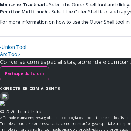
Mouse or Trackpad
- Select the Outer Shell tool and click yo
Pencil or Multitouch
- Select the Outer Shell tool and tap yo
For more information on how to use the Outer Shell tool in
‹
Union Tool
Arc Tool
›
Converse com especialistas, aprenda e comparti
Participe do fórum
CONECTE-SE COM A GENTE
© 2026 Trimble Inc.
A Trimble é uma empresa global de tecnologia que conecta os mundos físico 
Trimble capacita setores essenciais, como construção, geoespacial e transporte
Trimble sempre sai na frente, impulsionando a produtividade e o progresso.