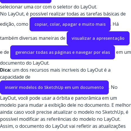
selecionar uma cor com o seletor do LayOut.
No LayOut, é possível realizar todas as tarefas básicas de
edição, como
. Há
copiar, colar, apagar e muito mais
também diversas maneiras de
visualizar a apresentação
e de
em um
gerenciar todas as páginas e navegar por elas
documento do LayOut.
Dica:
um dos recursos mais incríveis do LayOut é a
capacidade de
. No
inserir modelos do SketchUp em um documento
LayOut, você pode usar a órbita e panorâmica em um
modelo para mudar a exibição dele no documento. E melhor
ainda: caso você precise atualizar o modelo no SketchUp, é
possível modificar as referências do modelo no LayOut.
Assim, o documento do LayOut vai refletir as atualizações