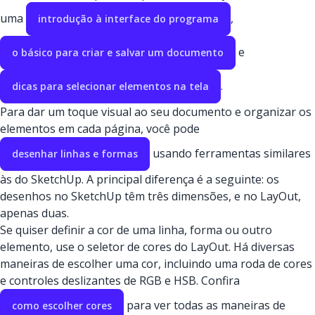
uma
,
introdução à interface do programa
e
o básico para criar e salvar um documento
.
dicas para selecionar elementos na tela
Para dar um toque visual ao seu documento e organizar os
elementos em cada página, você pode
usando ferramentas similares
desenhar linhas e formas
às do SketchUp. A principal diferença é a seguinte: os
desenhos no SketchUp têm três dimensões, e no LayOut,
apenas duas.
Se quiser definir a cor de uma linha, forma ou outro
elemento, use o seletor de cores do LayOut. Há diversas
maneiras de escolher uma cor, incluindo uma roda de cores
e controles deslizantes de RGB e HSB. Confira
para ver todas as maneiras de
como escolher cores