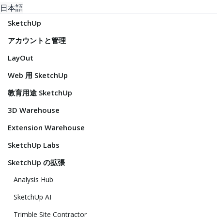
日本語
SketchUp
アカウントと管理
LayOut
Web 用 SketchUp
教育用途 SketchUp
3D Warehouse
Extension Warehouse
SketchUp Labs
SketchUp の拡張
Analysis Hub
SketchUp AI
Trimble Site Contractor