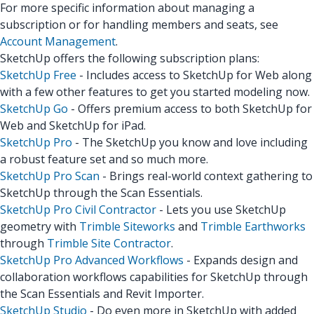
For more specific information about managing a
subscription or for handling members and seats, see
Account Management
.
SketchUp offers the following subscription plans:
SketchUp Free
- Includes access to SketchUp for Web along
with a few other features to get you started modeling now.
SketchUp Go
- Offers premium access to both SketchUp for
Web and SketchUp for iPad.
SketchUp Pro
- The SketchUp you know and love including
a robust feature set and so much more.
SketchUp Pro Scan
- Brings real-world context gathering to
SketchUp through the Scan Essentials.
SketchUp Pro Civil Contractor
- Lets you use SketchUp
geometry with
Trimble Siteworks
and
Trimble Earthworks
through
Trimble Site Contractor
.
SketchUp Pro Advanced Workflows
- Expands design and
collaboration workflows capabilities for SketchUp through
the Scan Essentials and Revit Importer.
SketchUp Studio
- Do even more in SketchUp with added