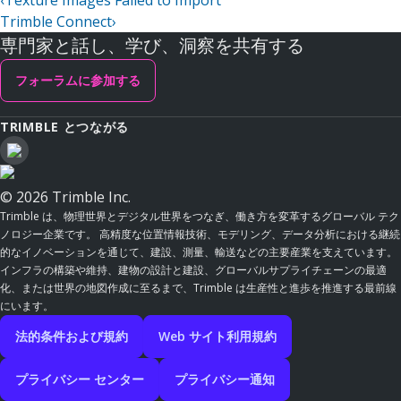
‹
Texture Images Failed to Import
Trimble Connect
›
専門家と話し、学び、洞察を共有する
フォーラムに参加する
TRIMBLE とつながる
© 2026 Trimble Inc.
Trimble は、物理世界とデジタル世界をつなぎ、働き方を変革するグローバル テク
ノロジー企業です。 高精度な位置情報技術、モデリング、データ分析における継続
的なイノベーションを通じて、建設、測量、輸送などの主要産業を支えています。
インフラの構築や維持、建物の設計と建設、グローバルサプライチェーンの最適
化、または世界の地図作成に至るまで、Trimble は生産性と進歩を推進する最前線
にいます。
法的条件および規約
Web サイト利用規約
プライバシー センター
プライバシー通知