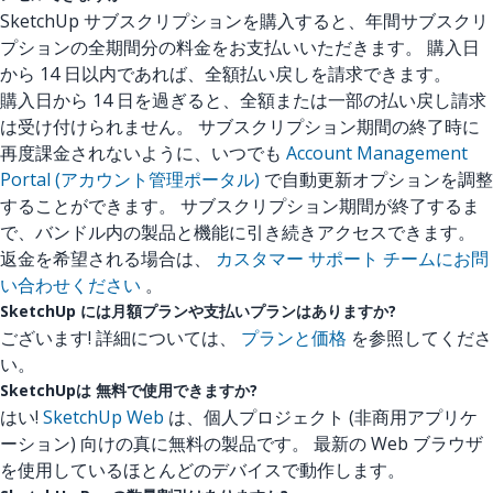
SketchUp サブスクリプションを購入すると、年間サブスクリ
プションの全期間分の料金をお支払いいただきます。 購入日
から 14 日以内であれば、全額払い戻しを請求できます。
購入日から 14 日を過ぎると、全額または一部の払い戻し請求
は受け付けられません。 サブスクリプション期間の終了時に
再度課金されないように、いつでも
Account Management
Portal (アカウント管理ポータル)
で自動更新オプションを調整
することができます。 サブスクリプション期間が終了するま
で、バンドル内の製品と機能に引き続きアクセスできます。
返金を希望される場合は、
カスタマー サポート チームにお問
い合わせください
。
SketchUp には月額プランや支払いプランはありますか?
ございます! 詳細については、
プランと価格
を参照してくださ
い。
SketchUpは 無料で使用できますか?
はい!
SketchUp Web
は、個人プロジェクト (非商用アプリケ
ーション) 向けの真に無料の製品です。 最新の Web ブラウザ
を使用しているほとんどのデバイスで動作します。