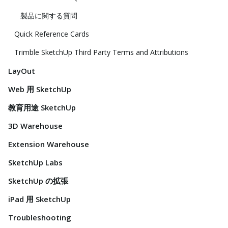
製品に関する質問
Quick Reference Cards
Trimble SketchUp Third Party Terms and Attributions
LayOut
Web 用 SketchUp
教育用途 SketchUp
3D Warehouse
Extension Warehouse
SketchUp Labs
SketchUp の拡張
iPad 用 SketchUp
Troubleshooting