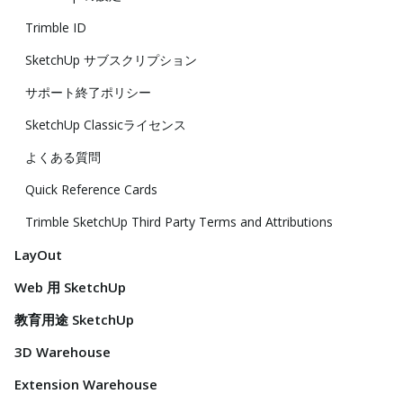
Trimble ID
SketchUp サブスクリプション
サポート終了ポリシー
SketchUp Classicライセンス
よくある質問
Quick Reference Cards
Trimble SketchUp Third Party Terms and Attributions
LayOut
Web 用 SketchUp
教育用途 SketchUp
3D Warehouse
Extension Warehouse