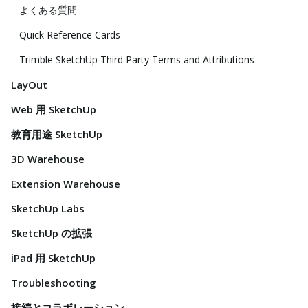
よくある質問
Quick Reference Cards
Trimble SketchUp Third Party Terms and Attributions
LayOut
Web 用 SketchUp
教育用途 SketchUp
3D Warehouse
Extension Warehouse
SketchUp Labs
SketchUp の拡張
iPad 用 SketchUp
Troubleshooting
接続とコラボレーション