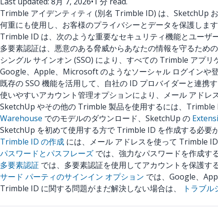
Last updated: 8月 7, 2026
•
1 分 read.
Trimble アイデンティティ (別名 Trimble ID) は、Sk
何重にも使用し、お客様のプライバシーとデータを保護します
Trimble ID は、次のような重要なセキュリティ機能とユー
多要素認証は、悪意のある脅威からあなたの情報を守るための
シングル サインオン (SSO) により、すべての Trimble 
Google、Apple、Microsoft のようなソーシャル ログイ
既存の SSO 機能を活用して、自社の ID プロバイダーと連携
使いやすいアカウント管理オプションにより、メール アドレス
SketchUp やその他の Trimble 製品を使用するには、Trim
Warehouse
でのモデルのダウンロード、SketchUp の
Extens
SketchUp を初めて使用する方で Trimble ID を
Trimble ID の作成
には、メール アドレスを使って Trimble
パスワードとパスフレーズ
では、強力なパスワードを作成する
多要素認証
では、多要素認証を使用してアカウントを保護す
サード パーティのサインイン オプション
では、Google、A
Trimble ID に関する問題がまだ解決しない場合は、
トラブル