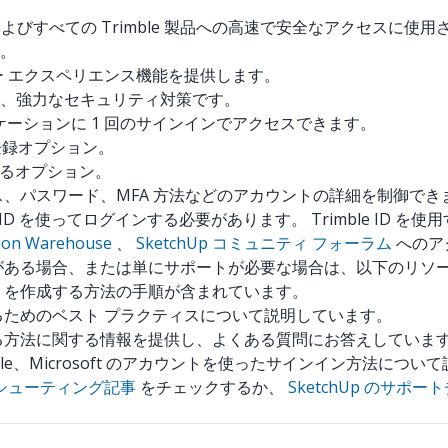
etchUp およびすべての Trimble 製品への高速で安全なアクセス
。
ザー エクスペリエンス機能を提供します。
、強力なセキュリティ対策です。
アプリケーションに 1 回のサインインでアクセスできます。
ンや登録オプション。
するオプション。
、パスワード、MFA 方法などのアカウントの詳細を制御でき
ble ID を使ってログインする必要があります。 Trimble ID を
ion Warehouse
、
SketchUp コミュニティ フォーラム
へのア
作成する必要がある場合、または単にサポートが必要な場合は、以下のリ
 ID を作成する方法の手順が含まれています。
ためのベスト プラクティスについて説明しています。
る方法に関する情報を提供し、よくある質問にお答えしていま
pple、Microsoft のアカウントを使ったサインイン方法につ
シューティング記事
をチェックするか、
SketchUp のサポー