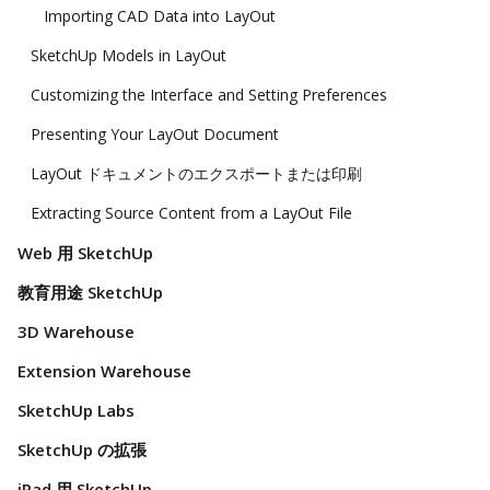
Importing CAD Data into LayOut
SketchUp Models in LayOut
Customizing the Interface and Setting Preferences
Presenting Your LayOut Document
LayOut ドキュメントのエクスポートまたは印刷
Extracting Source Content from a LayOut File
Web 用 SketchUp
教育用途 SketchUp
3D Warehouse
Extension Warehouse
SketchUp Labs
SketchUp の拡張
iPad 用 SketchUp