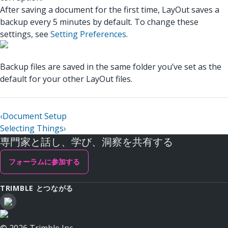
After saving a document for the first time, LayOut saves a
backup every 5 minutes by default. To change these
settings, see
Setting Preferences
.
Backup files are saved in the same folder you’ve set as the
default for your other LayOut files.
‹
Document Setup
Selecting Things
›
専門家と話し、学び、洞察を共有する
フォーラムに参加する
TRIMBLE とつながる