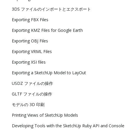
3DS ファイルのインポートとエクスポート
Exporting FBX Files
Exporting KMZ Files for Google Earth
Exporting OBJ Files
Exporting VRML Files
Exporting XSI files
Exporting a SketchUp Model to LayOut
USDZ ファイルの操作
GLTF ファイルの操作
モデルの 3D 印刷
Printing Views of SketchUp Models
Developing Tools with the SketchUp Ruby API and Console