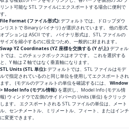
収まる複数のパーツをモデリングし、各パーツを個別の 3D プ
リント可能な STL ファイルにエクスポートする場合に便利で
す。
File Format (ファイル形式):
デフォルトでは、ドロップダウ
ンリストで Binary (バイナリ) が選択されています。 他の形式
オプションは ASCII です。 バイナリ形式は、STL ファイルの
サイズを縮小するのに役立つため、一般的に好まれます。
Swap YZ Coordinates (YZ 座標を交換する (Y が上)
デフォル
トでは、このチェックボックスはオフです。 これを選択する
と、Y 軸は Z 軸ではなく垂直軸になります。
STL Units (STL 単位):
デフォルトでは、STL ファイルはモデ
ルで指定されているのと同じ単位を使用してエクスポートされ
ます。 (モデルのデフォルトの単位を確認するには、
Window
> Model Info (モデル情報)
を選択し、Model Info (モデル情
報) ウィンドウで左側のサイドバーの Units (単位) をクリック
します。 エクスポートされる STL ファイルの単位は、メート
ル、センチメートル、ミリメートル、フィート、またはインチ
に変更できます。