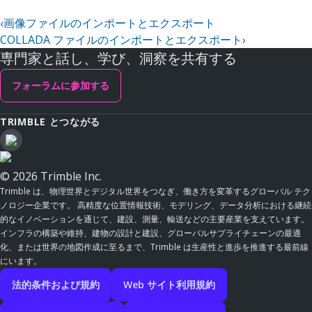
‹
画像ファイルのインポートとエクスポート
COLLADA ファイルのインポートとエクスポート
›
専門家と話し、学び、洞察を共有する
フォーラムに参加する
TRIMBLE とつながる
© 2026 Trimble Inc.
Trimble は、物理世界とデジタル世界をつなぎ、働き方を変革するグローバル テク
ノロジー企業です。 高精度な位置情報技術、モデリング、データ分析における継続
的なイノベーションを通じて、建設、測量、輸送などの主要産業を支えています。
インフラの構築や維持、建物の設計と建設、グローバルサプライチェーンの最適
化、または世界の地図作成に至るまで、Trimble は生産性と進歩を推進する最前線
にいます。
法的条件および規約
Web サイト利用規約