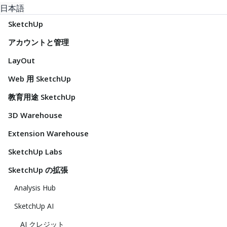
日本語
SketchUp
アカウントと管理
LayOut
Web 用 SketchUp
教育用途 SketchUp
3D Warehouse
Extension Warehouse
SketchUp Labs
SketchUp の拡張
Analysis Hub
SketchUp AI
AI クレジット