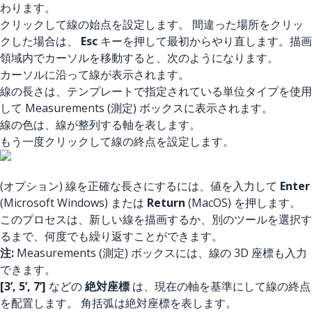
わります。
クリックして線の始点を設定します。 間違った場所をクリッ
クした場合は、
Esc
キーを押して最初からやり直します。描画
領域内でカーソルを移動すると、次のようになります。
カーソルに沿って線が表示されます。
線の長さは、テンプレートで指定されている単位タイプを使用
して Measurements (測定) ボックスに表示されます。
線の色は、線が整列する軸を表します。
もう一度クリックして線の終点を設定します。
(オプション) 線を正確な長さにするには、値を入力して
Enter
(Microsoft Windows) または
Return
(MacOS) を押します。
このプロセスは、新しい線を描画するか、別のツールを選択す
るまで、何度でも繰り返すことができます。
注:
Measurements (測定) ボックスには、線の 3D 座標も入力
できます。
[3’, 5’, 7’]
などの
絶対座標
は、現在の軸を基準にして線の終点
を配置します。 角括弧は絶対座標を表します。