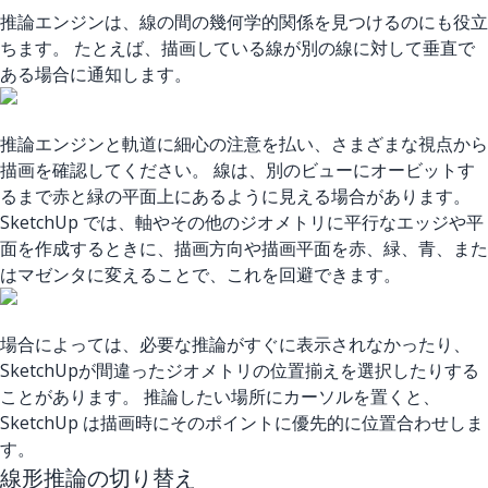
推論エンジンは、線の間の幾何学的関係を見つけるのにも役立
ちます。 たとえば、描画している線が別の線に対して垂直で
ある場合に通知します。
推論エンジンと軌道に細心の注意を払い、さまざまな視点から
描画を確認してください。 線は、別のビューにオービットす
るまで赤と緑の平面上にあるように見える場合があります。
SketchUp では、軸やその他のジオメトリに平行なエッジや平
面を作成するときに、描画方向や描画平面を赤、緑、青、また
はマゼンタに変えることで、これを回避できます。
場合によっては、必要な推論がすぐに表示されなかったり、
SketchUpが間違ったジオメトリの位置揃えを選択したりする
ことがあります。 推論したい場所にカーソルを置くと、
SketchUp は描画時にそのポイントに優先的に位置合わせしま
す。
線形推論の切り替え