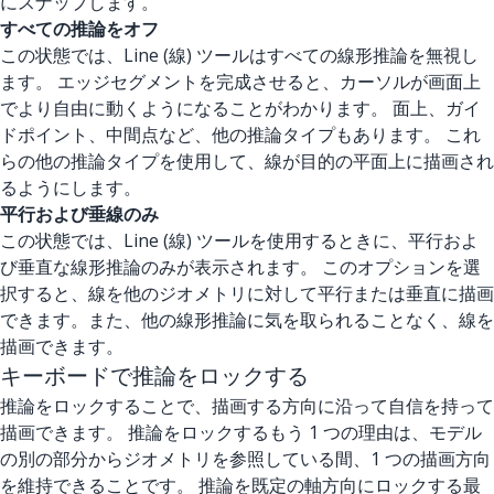
にスナップします。
すべての推論をオフ
この状態では、Line (線) ツールはすべての線形推論を無視し
ます。 エッジセグメントを完成させると、カーソルが画面上
でより自由に動くようになることがわかります。 面上、ガイ
ドポイント、中間点など、他の推論タイプもあります。 これ
らの他の推論タイプを使用して、線が目的の平面上に描画され
るようにします。
平行および垂線のみ
この状態では、Line (線) ツールを使用するときに、平行およ
び垂直な線形推論のみが表示されます。 このオプションを選
択すると、線を他のジオメトリに対して平行または垂直に描画
できます。また、他の線形推論に気を取られることなく、線を
描画できます。
キーボードで推論をロックする
推論をロックすることで、描画する方向に沿って自信を持って
描画できます。 推論をロックするもう 1 つの理由は、モデル
の別の部分からジオメトリを参照している間、1 つの描画方向
を維持できることです。 推論を既定の軸方向にロックする最