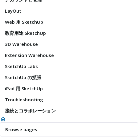
LayOut
Web 用 SketchUp
教育用途 SketchUp
3D Warehouse
Extension Warehouse
SketchUp Labs
SketchUp の拡張
iPad 用 SketchUp
Troubleshooting
接続とコラボレーション
Browse pages