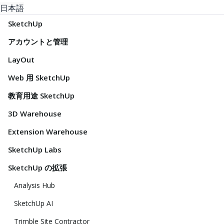
日本語
SketchUp
アカウントと管理
LayOut
Web 用 SketchUp
教育用途 SketchUp
3D Warehouse
Extension Warehouse
SketchUp Labs
SketchUp の拡張
Analysis Hub
SketchUp AI
Trimble Site Contractor