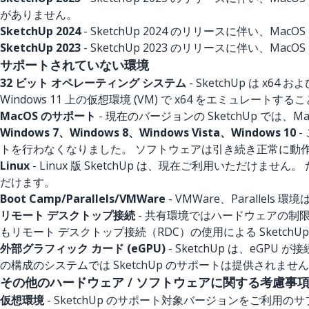
がありません。
SketchUp 2024
- SketchUp 2024 のリリースに伴い、MacO
SketchUp 2023
- SketchUp 2023 のリリースに伴い、MacOS
サポートされていない環境
32 ビット オペレーティング システム
- SketchUp は x64
Windows 11 上の仮想環境 (VM) で x64 をエミュレ
MacOS のサポート
- 現在のバージョンの SketchUp では、M
Windows 7、Windows 8、Windows Vista、Windows 10
-
トを行わなくなりました。 ソフトウェアは引き続き正常に動
Linux
- Linux 版 SketchUp は、現在ご利用いただけませ
だけます。
Boot Camp/Parallels/VMWare
- VMWare、Paralle
リモート デスクトップ接続
- 共有環境ではハードウェアの制限
もリモート デスクトップ接続（RDC）の使用による Sketch
外部グラフィック カード (eGPU)
- SketchUp は、e
の構成のシステムでは SketchUp のサポートは提供されませ
その他のハードウェア / ソフトウェアに関する考慮事
仮想環境
- SketchUp のサポート対象バージョンをご利用の