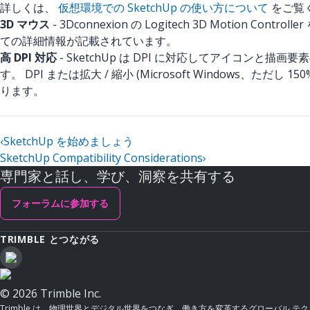
詳しくは、
仮想環境での SketchUp の使い方について
をご覧
3D マウス
- 3Dconnexion の Logitech 3D Motion C
ての詳細情報が記載されています。
高 DPI 対応
- SketchUp は DPI に対応してアイコンと
す。 DPI または拡大 / 縮小 (Microsoft Window
ります。
‹
SketchUp を始めましょう
SketchUp Compatibility Considerations
›
専門家と話し、学び、洞察を共有する
フォーラムに参加する
TRIMBLE とつながる
© 2026 Trimble Inc.
Trimble は、物理世界とデジタル世界をつなぎ、働き方を変革するグローバル