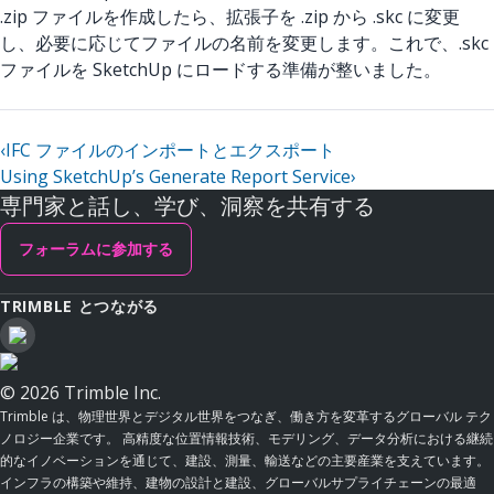
.zip ファイルを作成したら、拡張子を .zip から
.skc
に変更
し、必要に応じてファイルの名前を変更します。これで、.skc
ファイルを SketchUp にロードする準備が整いました。
‹
IFC ファイルのインポートとエクスポート
Using SketchUp’s Generate Report Service
›
専門家と話し、学び、洞察を共有する
フォーラムに参加する
TRIMBLE とつながる
© 2026 Trimble Inc.
Trimble は、物理世界とデジタル世界をつなぎ、働き方を変革するグローバル テク
ノロジー企業です。 高精度な位置情報技術、モデリング、データ分析における継続
的なイノベーションを通じて、建設、測量、輸送などの主要産業を支えています。
インフラの構築や維持、建物の設計と建設、グローバルサプライチェーンの最適