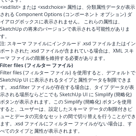
<xsd:list> または <xsd:choice> 属性は、分類属性データが表示
される Component Options (コンポーネント オプション) ダ
イアログボックスに表示されません。 これらの属性は、
SketchUp の将来のバージョンで表示される可能性がありま
す。
注: スキーマ ファイルにインクルード .xsd ファイルまたはイン
ポートされた .xsd ファイルが含まれている場合は、XML スキ
ーマ ファイルの階層を維持する必要があります。
Filter files (フィルター ファイル)
Filter files (フィルター ファイル) を使用すると、デフォルトで
SketchUp UI に表示されるタイプと属性データを制限できま
す。.xsd.filter
ファイルが存在する場合は、タイプ データが表
示される場所ならどこでも SketchUp UI に Simplify (簡略化)
ボタンが表示されます。この Simplify (簡略化) ボタンを使用
すると、ユーザーは、設定したスキーマ データの制限付きビ
ューとデータの完全なセットの間で切り替えを行うことができ
ます。.xsd
ファイルにフィルター ファイルがない場合は、す
べてのタイプと属性が表示されます。