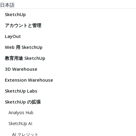
日本語
SketchUp
アカウントと管理
LayOut
Web 用 SketchUp
教育用途 SketchUp
3D Warehouse
Extension Warehouse
SketchUp Labs
SketchUp の拡張
Analysis Hub
SketchUp AI
AI クレジット