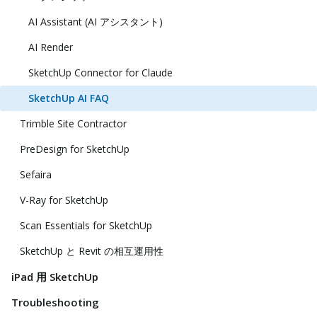
AI Assistant (AI アシスタント)
AI Render
SketchUp Connector for Claude
SketchUp AI FAQ
Trimble Site Contractor
PreDesign for SketchUp
Sefaira
V-Ray for SketchUp
Scan Essentials for SketchUp
SketchUp と Revit の相互運用性
iPad 用 SketchUp
Troubleshooting