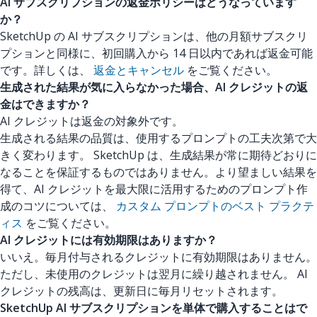
AI サブスクリプションの返金ポリシーはどうなっています
か？
SketchUp の AI サブスクリプションは、他の月額サブスクリ
プションと同様に、初回購入から 14 日以内であれば返金可能
です。詳しくは、
返金とキャンセル
をご覧ください。
生成された結果が気に入らなかった場合、AI クレジットの返
金はできますか？
AI クレジットは返金の対象外です。
生成される結果の品質は、使用するプロンプトの工夫次第で大
きく変わります。 SketchUp は、生成結果が常に期待どおりに
なることを保証するものではありません。より望ましい結果を
得て、AI クレジットを最大限に活用するためのプロンプト作
成のコツについては、
カスタム プロンプトのベスト プラクテ
ィス
をご覧ください。
AI クレジットには有効期限はありますか？
いいえ。毎月付与されるクレジットに有効期限はありません。
ただし、未使用のクレジットは翌月に繰り越されません。 AI
クレジットの残高は、更新日に毎月リセットされます。
SketchUp AI サブスクリプションを単体で購入することはで