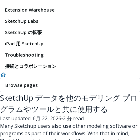
Extension Warehouse
SketchUp Labs
SketchUp の拡張
iPad 用 SketchUp
Troubleshooting
接続とコラボレーション
Browse pages
SketchUp データを他のモデリング プロ
グラムやツールと共に使用する
Last updated: 6月 22, 2026
•
2 分 read.
Many Sketchup users also use other modeling software or
programs as part of their workflows. With that in mind,