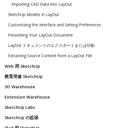
Importing CAD Data into LayOut
SketchUp Models in LayOut
Customizing the Interface and Setting Preferences
Presenting Your LayOut Document
LayOut ドキュメントのエクスポートまたは印刷
Extracting Source Content from a LayOut File
Web 用 SketchUp
教育用途 SketchUp
3D Warehouse
Extension Warehouse
SketchUp Labs
SketchUp の拡張
iPad 用 SketchUp