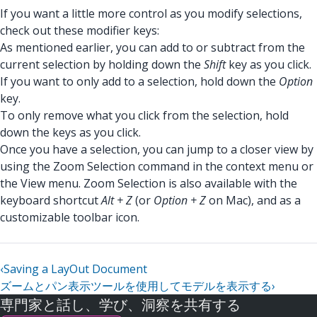
If you want a little more control as you modify selections,
check out these modifier keys:
As mentioned earlier, you can add to or subtract from the
current selection by holding down the
Shift
key as you click.
If you want to only add to a selection, hold down the
Option
key.
To only remove what you click from the selection, hold
down the keys as you click.
Once you have a selection, you can jump to a closer view by
using the Zoom Selection command in the context menu or
the View menu. Zoom Selection is also available with the
keyboard shortcut
Alt + Z
(or
Option + Z
on Mac), and as a
customizable toolbar icon.
‹
Saving a LayOut Document
ズームとパン表示ツールを使用してモデルを表示する
›
専門家と話し、学び、洞察を共有する