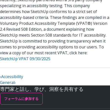
specializing in accessibility testing. This company
determines how SketchUp conforms to a strict set of
accessibility-based criteria. These findings are compiled in a
Voluntary Product Accessibility Template (VPAT®) Version
2.4 Revised 508 Edition, a document explaining how
SketchUp meets Section 508 standards for IT accessibility.
SketchUp is committed to providing transparency when it
comes to providing accessibility options to our users. To
view a copy of our most recent VPAT, click here:
SketchUp VPAT 09/
30
/202
5
‹
Accessibility
General
›
専門家と話し、学び、洞察を共有する
フォーラムに参加する