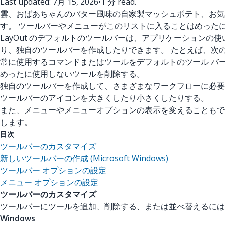
Last updated: 7月 15, 2026
•
1 分 read.
雲、おばあちゃんのバター風味の自家製マッシュポテト、お気
す。 ツールバーやメニューがこのリストに入ることはめった
LayOut のデフォルトのツールバーは、アプリケーションの
り、独自のツールバーを作成したりできます。 たとえば、次
常に使用するコマンドまたはツールをデフォルトのツール バ
めったに使用しないツールを削除する。
独自のツールバーを作成して、さまざまなワークフローに必要
ツールバーのアイコンを大きくしたり小さくしたりする。
また、メニューやメニューオプションの表示を変えることもで
します。
目次
ツールバーのカスタマイズ
新しいツールバーの作成 (Microsoft Windows)
ツールバー オプションの設定
メニュー オプションの設定
ツールバーのカスタマイズ
ツールバーにツールを追加、削除する、または並べ替えるには、現在
Windows