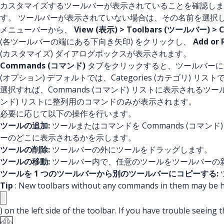
カスタマイズするツールバーが表示されていることを確認し
す。 ツールバーが表示されていない場合は、その名前を選択
メニューバーから、
View (表示) > Toolbars (ツールバー) >
(各ツールバーの端にある下向き矢印) をクリックし、
Add o
(カスタマイズ) ダイアログボックスが表示されます。
Commands (コマンド)
タブをクリックすると、ツールバーに追
(オプション) デフォルトでは、Categories (カテゴリ) リスト
選択すれば、Commands (コマンド) リストに表示されるツール
ンド) リストに整列用のコマンドのみが表示されます。
必要に応じて以下の操作を行います。
ツールの追加:
ツールまたはコマンドを Commands (コ
ーのどこに表示されるかを示します。
ツールの削除:
ツールバーの外にツールをドラッグします。
ツールの移動:
ツールバー内で、任意のツールをツールバーの
ツールを 1 つのツールバーから別のツールバーにコピーする:
Tip
: New toolbars without any commands in them may be ha
) on the left side of the toolbar. If you have trouble seeing