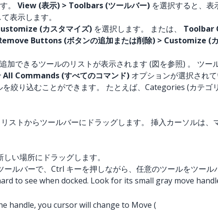
ます。
View (表示) > Toolbars (ツールバー)
を選択すると、表
して表示します。
 Customize (カスタマイズ)
を選択します。 または、
Toolba
r Remove Buttons (ボタンの追加または削除) > Customize
加できるツールのリストが表示されます (図を参照) 。 ツー
で
All Commands (すべてのコマンド)
オプションが選択されていま
を絞り込むことができます。 たとえば、Categories (カテゴ
マンド) リストからツールバーにドラッグします。 挿入カーソル
新しい場所にドラッグします。
ツールバーで、Ctrl キーを押しながら、任意のツールをツー
rd to see when docked. Look for its small gray move handle
 the handle, you cursor will change to Move (