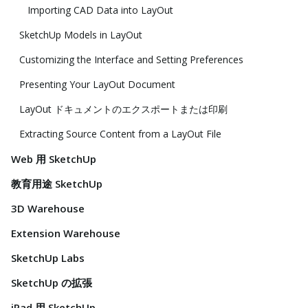
Importing CAD Data into LayOut
SketchUp Models in LayOut
Customizing the Interface and Setting Preferences
Presenting Your LayOut Document
LayOut ドキュメントのエクスポートまたは印刷
Extracting Source Content from a LayOut File
Web 用 SketchUp
教育用途 SketchUp
3D Warehouse
Extension Warehouse
SketchUp Labs
SketchUp の拡張
iPad 用 SketchUp